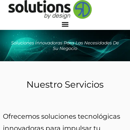
Skip
to
content
Soluciones Innovadoras Para Las Necesidades De
Su Negocio
Nuestro Servicios
Ofrecemos soluciones tecnológicas
innovadoras para impulsar tu