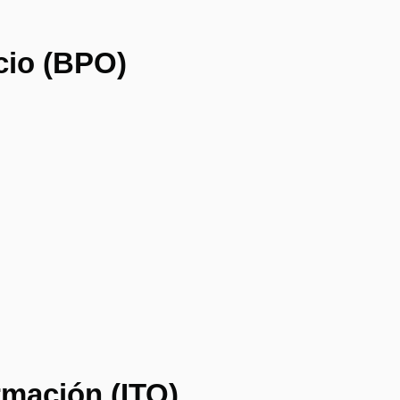
cio (BPO)
rmación (ITO)