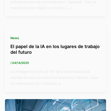
suficiente para ser considerados “digitales”. Pero la
transformación digital va mucho […]
News
El papel de la IA en los lugares de trabajo
del futuro
/
04/14/2025
La inteligencia artificial (IA) está remodelando la
manera en que concebimos el entorno laboral. Lejos
de reemplazar por completo a